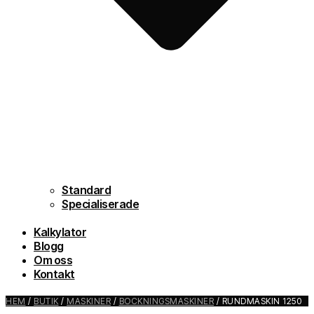
Standard
Specialiserade
Kalkylator
Blogg
Om oss
Kontakt
HEM
/
BUTIK
/
MASKINER
/
BOCKNINGSMASKINER
/ RUNDMASKIN 1250