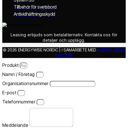
Tillbehör för svetsbord
Antividhäftningsskydd
Leasing erbjuds som betalalternativ. Kontakta oss för
detaljer och upplägg.
© 2026 ENERGYWISE NORDIC | I SAMARBETE MED
SVENSK MEDIA
PARTNER
Produkt
Namn / Företag
Organisationsnummer
E-post
Telefonnummer
Meddelande