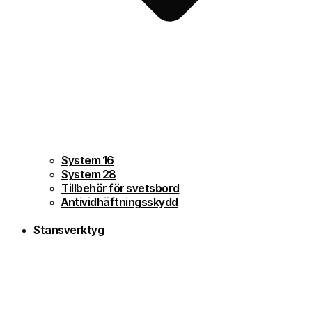
System 16
System 28
Tillbehör för svetsbord
Antividhäftningsskydd
Stansverktyg