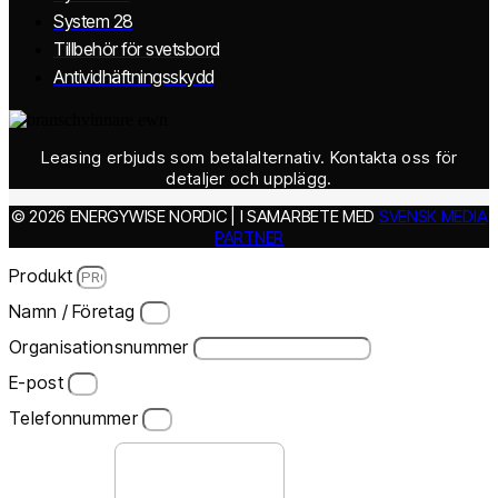
System 28
Tillbehör för svetsbord
Antividhäftningsskydd
Leasing erbjuds som betalalternativ. Kontakta oss för
detaljer och upplägg.
© 2026 ENERGYWISE NORDIC | I SAMARBETE MED
SVENSK MEDIA
PARTNER
Produkt
Namn / Företag
Organisationsnummer
E-post
Telefonnummer