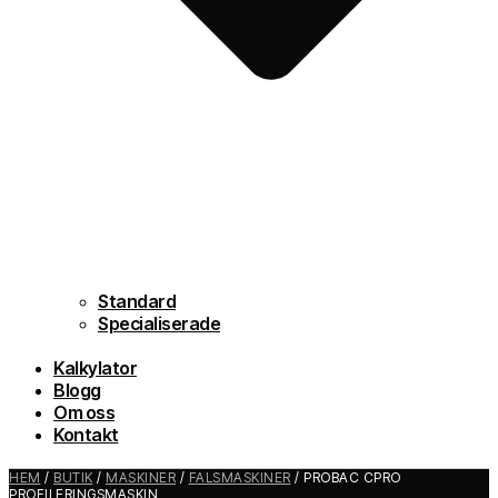
Standard
Specialiserade
Kalkylator
Blogg
Om oss
Kontakt
HEM
/
BUTIK
/
MASKINER
/
FALSMASKINER
/ PROBAC CPRO
PROFILERINGSMASKIN