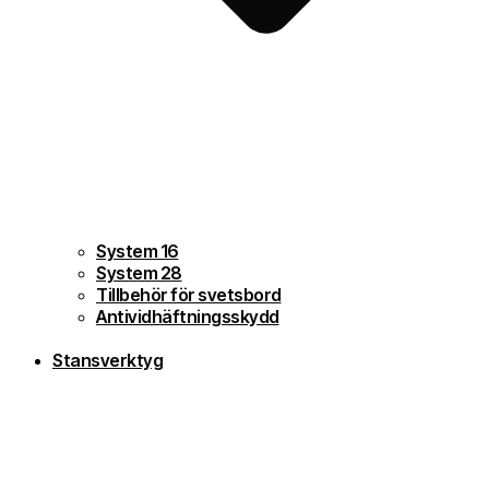
System 16
System 28
Tillbehör för svetsbord
Antividhäftningsskydd
Stansverktyg