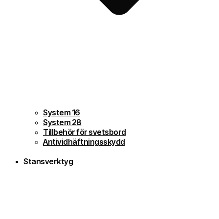
System 16
System 28
Tillbehör för svetsbord
Antividhäftningsskydd
Stansverktyg