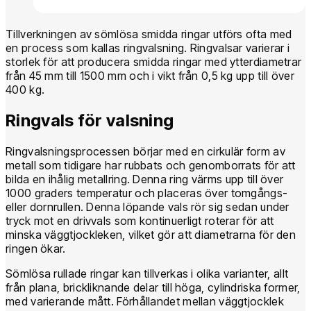
Tillverkningen av sömlösa smidda ringar utförs ofta med
en process som kallas ringvalsning. Ringvalsar varierar i
storlek för att producera smidda ringar med ytterdiametrar
från 45 mm till 1500 mm och i vikt från 0,5 kg upp till över
400 kg.
Ringvals för valsning
Ringvalsningsprocessen börjar med en cirkulär form av
metall som tidigare har rubbats och genomborrats för att
bilda en ihålig metallring. Denna ring värms upp till över
1000 graders temperatur och placeras över tomgångs-
eller dornrullen. Denna löpande vals rör sig sedan under
tryck mot en drivvals som kontinuerligt roterar för att
minska väggtjockleken, vilket gör att diametrarna för den
ringen ökar.
Sömlösa rullade ringar kan tillverkas i olika varianter, allt
från plana, brickliknande delar till höga, cylindriska former,
med varierande mått. Förhållandet mellan väggtjocklek