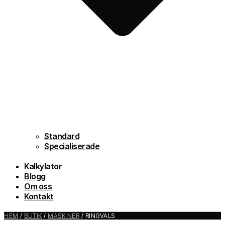
Standard
Specialiserade
Kalkylator
Blogg
Om oss
Kontakt
HEM
/
BUTIK
/
MASKINER
/ RINGVALS