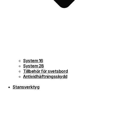
System 16
System 28
Tillbehör för svetsbord
Antividhäftningsskydd
Stansverktyg