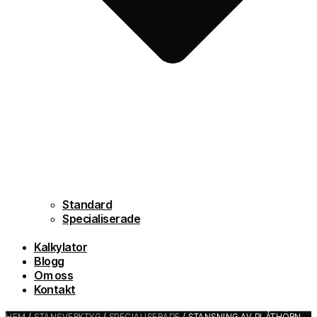
Standard
Specialiserade
Kalkylator
Blogg
Om oss
Kontakt
HEM
/
STANSVERKTYG
/
SPECIALISERADE
/ STANSNING AV PLÅTHÖRN