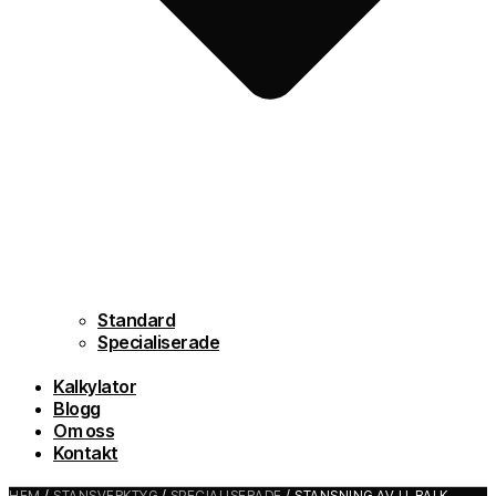
Standard
Specialiserade
Kalkylator
Blogg
Om oss
Kontakt
HEM
/
STANSVERKTYG
/
SPECIALISERADE
/ STANSNING AV U-BALK